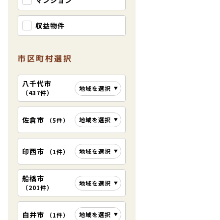
マンション
収益物件
市区町村選択
八千代市
地域を選択
（
437件
）
佐倉市
地域を選択
（
5件
）
印西市
地域を選択
（
1件
）
船橋市
地域を選択
（
201件
）
白井市
地域を選択
（
1件
）