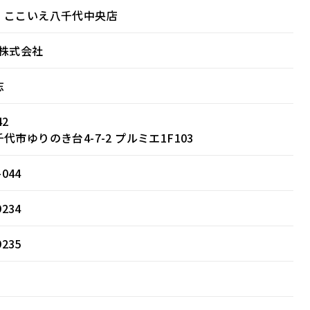
・ここいえ八千代中央店
産株式会社
志
42
代市ゆりのき台4-7-2 プルミエ1F103
-044
9234
9235