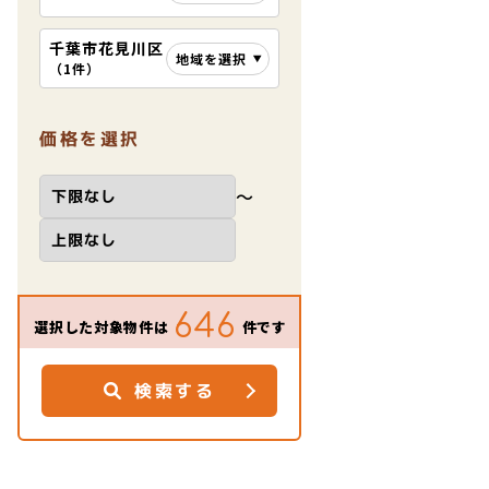
千葉市花見川区
地域を選択
（
1件
）
価格を選択
〜
646
選択した対象物件は
件です
検索する