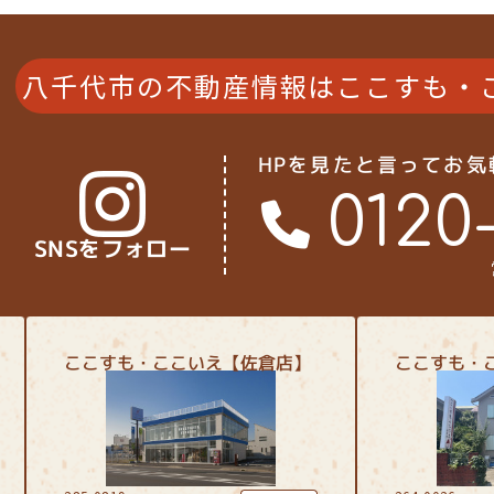
八千代市の不動産情報はここすも・
HPを見たと言ってお
0120
SNSをフォロー
ここすも・ここいえ【佐倉店】
ここすも・