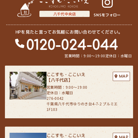
(5) 保有するお客さま情報について、お客さま本人からの開示、訂正、
削除、利用停止の依頼を所定の窓口でお受けして、誠意をもって対応い
八千代中央店
たします。
SNSをフォロー
具体的には、以下の内容に従ってお客さま情報の取り扱いをいたしま
す。
HPを見たと言ってお気軽にお問い合わせてください。
0120-024-044
３．お客様の情報の利用目的
当社は、不動産についてのサービスをお客さまにご利用いただくにあた
り、各種の申込みの受付、訪問、提案、見積、各種の工事やサービス提
営業時間：9:00〜19:00
定休日：水曜日
供等の機会に、当社が直接あるいは協力会社又は業務委託先等を通じ
て、お客さまの個人情報（お客さまの電子メールアドレス、氏名、住
所、電話番号等）を取得いたしますが、これらの個人情報は下記の目的
ここすも・ここいえ
MAP
に利用させていただきます。
【八千代店】
(1) 不動産についてのサービスの提供
営業時間：9:00〜19:00
(2) 不動産についてのサービスのアフターサービスの提供
定休日：水曜日
(3) 不動産についてのサービスのお知らせ・ＰＲ、調査・データ集積、
276-0042
研究開発
千葉県八千代市ゆりのき台4-7-2 プルミエ
(4) ウェブサイトシステム管理会社（以下「サイト管理会社」といいま
1F103
す。）への提供。
(5) その他上記(1)から(4)に附随する業務の実施
なお、当社は、サイト管理会社が提供するサービス改善に必要な範囲
で、お客様の個人データをサイト管理会社に提供します。
ここすも・ここいえ
MAP