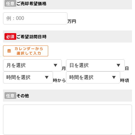
ご売却希望価格
任意
万円
ご希望訪問日時
必須
カレンダーから
選択して入力
月
日
時から
時頃
その他
任意