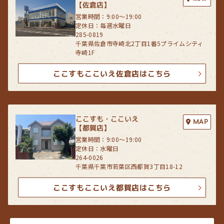
このように提供された個人データにつきましては、サイト管理会社にお
【佐倉店】
いて管理されることとなります。
営業時間：9:00〜19:00
サイト管理会社は、そのサービスの改善・向上を目指すことに加え、メ
定休日：毎週水曜日
ールマガジンなどによる情報提供、お客様による購買の分析をして、当
285-0819
社の事業運営を改善するために、個人データ（お客様が指定された他の
千葉県佐倉市寺崎北2丁目1番5プライムシティ
方の宛先情報を除く）を利用します。
寺崎1F
当社は、サイト管理会社に対し、個人情報保護法を遵守し、お客様のプ
ここすもここいえ佐倉店はこちら
ライバシーに配慮した個人情報の取り扱いをすることを規約などで義務
づけております。
４．お客様情報の第三者への開示・提供
当社は、前項3．の利用目的に記載した場合及び以下のいずれかに該当
ここすも・ここいえ
MAP
する場合を除き、お客さま情報を第三者へ開示又は提供いたしません。
【都賀店】
(1) ご本人の同意がある場合
営業時間：9:00〜19:00
(2) 法令に基づき開示・提供を求められた場合
定休日：水曜日
(3) 人の生命、身体又は財産の保護のために必要な場合であって、お客
264-0026
さまの同意を得ることが困難である場合
千葉県千葉市若葉区西都賀3丁目18-12
(4) 公衆衛生の向上又は児童の健全な育成の推進のために特に必要があ
る場合であって、お客さまの同意を得ることが困難である場合
ここすもここいえ都賀店はこちら
(5) 国又は地方公共団体等が公的な事務を実施する上で、協力する必要
がある場合であって、お客さまの同意を得ることにより当該事務の遂行
に支障を及ぼすおそれがある場合
(6) 次項5．に掲げる者に対して提供する場合