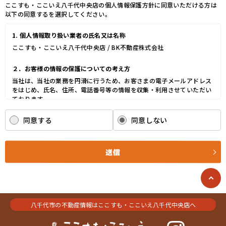
ここすも・ここいえ八千代中央店の個人情報保護方針に同意いただける方は
以下の同意するを選択してください。
1. 個人情報取り扱い業者の氏名又は名称
ここすも・ここいえ八千代中央店 / BK不動産株式会社
２．お客様の情報の保護についての考え方
当社は、当社の業務を円滑に行うため、お客さまの電子メールアドレス
をはじめ、氏名、住所、電話番号等の情報を収集・利用させていただい
ております。
当社は、これらのお客さまの個人情報（以下「お客さま情報」といいま
す。）の適正な保護を重大な責務と認識し、この責務を果たすために、
同意する
同意しない
次の方針の下でお客さま情報を取り扱います。
(1) お客さま情報に適用される個人情報の保護に関する法律その他の関
係法令を遵守し、適切に取り扱います。また、適宜取扱いの改善に努め
送信
ます。
(2) お客さま情報の取扱いに関する規程を明確にし、従業者に周知徹底
します。また、取引先等に対しても適切にお客さま情報を取り扱うよう
に要請します。
(3) お客さま情報の収集に際しては、利用目的を特定して通知または公
八千代市の不動産情報はここすも・ここいえ八千代中央店へ
表し、その利用目的にしたがってお客さま情報を取り扱います。
(4) お客さま情報の漏洩、紛失、改ざん等を防止するために必要な 対策
を講じて適切な管理を行います。